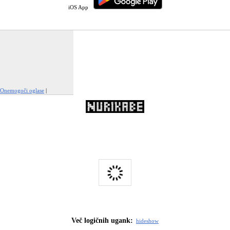
iOS App
Onemogoči oglase
|
Prijavi to oglaševanje
Več logičnih ugank:
hide
show