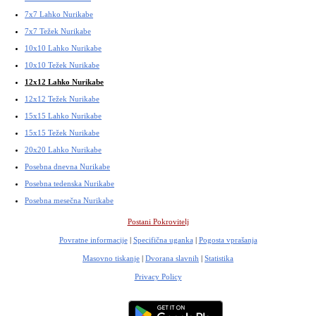
7x7 Lahko Nurikabe
7x7 Težek Nurikabe
10x10 Lahko Nurikabe
10x10 Težek Nurikabe
12x12 Lahko Nurikabe
12x12 Težek Nurikabe
15x15 Lahko Nurikabe
15x15 Težek Nurikabe
20x20 Lahko Nurikabe
Posebna dnevna Nurikabe
Posebna tedenska Nurikabe
Posebna mesečna Nurikabe
Postani Pokrovitelj
Povratne informacije
|
Specifična uganka
|
Pogosta vprašanja
Masovno tiskanje
|
Dvorana slavnih
|
Statistika
Privacy Policy