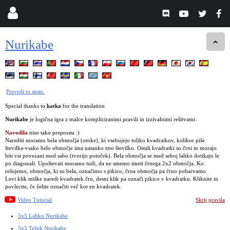
Nurikabe
Prevedi to stran.
Special thanks to
katka
for the translation
Nurikabe
je logična igra z malce kompliciranimi pravili in izzivalnimi rešitvami.
Navodila
niso tako preprosta :)
Narediti moramo bela območja (otoke), ki vsebujejo toliko kvadratkov, kolikor piše
številka-vsako belo območje ima natanko eno številko. Ostali kvadratki so črni in morajo
biti vsi povezani med sabo (tvorijo potoček). Bela območja se med seboj lahko dotikajo le
po diagonali. Upoštevati moramo tudi, da ne smemo imeti črnega 2x2 območja. Ko
rešujemo, območja, ki so bela, označimo s pikico, črna območja pa črno pobarvamo.
Levi klik miške naredi kvadratek črn, desni klik pa označi pikico v kvadratku. Kliknite in
povlecite, če želite označiti več kot en kvadratek.
Video Tutorial
Skrij pravila
5x5 Lahko Nurikabe
5x5 Težek Nurikabe