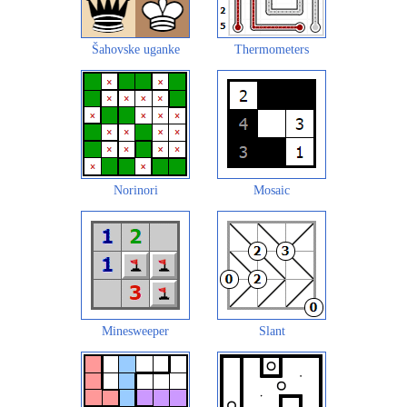
Šahovske uganke
Thermometers
Norinori
Mosaic
Minesweeper
Slant