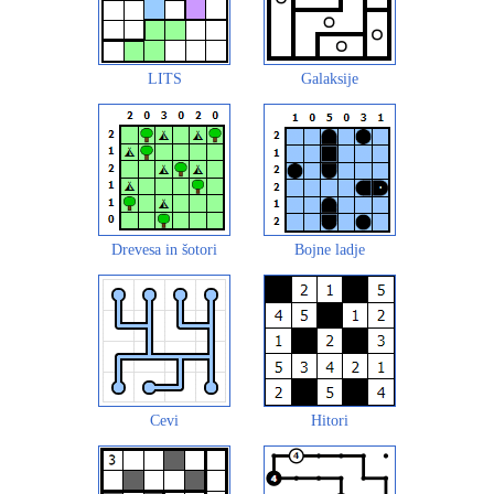
LITS
Galaksije
Drevesa in šotori
Bojne ladje
Cevi
Hitori