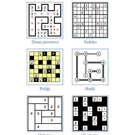
Drsna povezava
Sudoku
Prižgi
Hashi