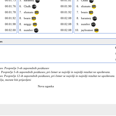
00:01.73
5.
haramey
00:01.81
5.
Chalk
239
128
00:01.76
6.
Chalk
00:01.90
6.
sfumato
128
168
00:01.78
7.
sfumato
00:01.92
7.
bearn
168
206
00:01.92
8.
bearn
00:02.08
8.
haramey
206
239
00:01.98
8.
miggy
00:02.08
9.
numbrr
168
322
00:02.00
8.
numbrr
00:02.08
10.
jaybrainer
322
275
rs
ov. Povprečje 3-eh zaporednih poizkusov
Povprečje 5-ih zaporednih poizkusov, pri čemer se najvišji in najnižji rezultat ne upoštevata.
. Povprečje 12-ih zaporednih poizkusov, pri čemer se najvišji in najnižji rezultat ne upoštevata.
čja, morate biti prijavljeni
Nova uganka