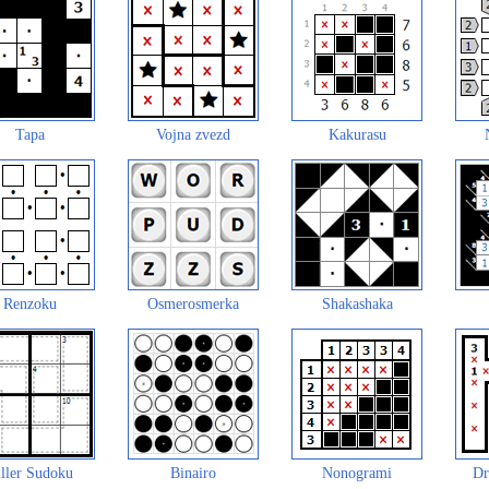
Tapa
Vojna zvezd
Kakurasu
Renzoku
Osmerosmerka
Shakashaka
ller Sudoku
Binairo
Nonogrami
Dr