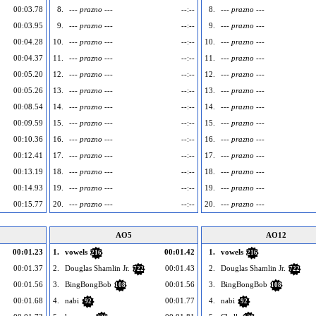
00:03.78
8.
--- prazno ---
--:--
8.
--- prazno ---
00:03.95
9.
--- prazno ---
--:--
9.
--- prazno ---
00:04.28
10.
--- prazno ---
--:--
10.
--- prazno ---
00:04.37
11.
--- prazno ---
--:--
11.
--- prazno ---
00:05.20
12.
--- prazno ---
--:--
12.
--- prazno ---
00:05.26
13.
--- prazno ---
--:--
13.
--- prazno ---
00:08.54
14.
--- prazno ---
--:--
14.
--- prazno ---
00:09.59
15.
--- prazno ---
--:--
15.
--- prazno ---
00:10.36
16.
--- prazno ---
--:--
16.
--- prazno ---
00:12.41
17.
--- prazno ---
--:--
17.
--- prazno ---
00:13.19
18.
--- prazno ---
--:--
18.
--- prazno ---
00:14.93
19.
--- prazno ---
--:--
19.
--- prazno ---
00:15.77
20.
--- prazno ---
--:--
20.
--- prazno ---
AO5
AO12
00:01.23
1.
vowels
00:01.42
1.
vowels
216
216
00:01.37
2.
Douglas Shamlin Jr.
00:01.43
2.
Douglas Shamlin Jr.
722
722
00:01.56
3.
BingBongBob
00:01.56
3.
BingBongBob
108
108
00:01.68
4.
nabi
00:01.77
4.
nabi
92
92