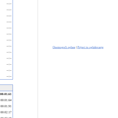
--:--
--:--
--:--
--:--
--:--
--:--
--:--
--:--
Onemogoči oglase
|
Prijavi to oglaševanje
--:--
--:--
--:--
--:--
--:--
00:01.61
00:01.64
00:01.91
00:02.17