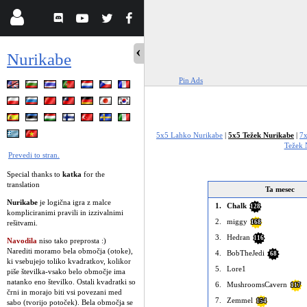
Nurikabe
Pin Ads
5x5 Lahko Nurikabe
|
5x5 Težek Nurikabe
|
7x
Težek 
Prevedi to stran.
Special thanks to
katka
for the
translation
Ta mesec
Nurikabe
je logična igra z malce
1.
Chalk
128
kompliciranimi pravili in izzivalnimi
2.
miggy
rešitvami.
168
3.
Hedran
116
Navodila
niso tako preprosta :)
Narediti moramo bela območja (otoke),
4.
BobTheJedi
68
ki vsebujejo toliko kvadratkov, kolikor
5.
Lore1
piše številka-vsako belo območje ima
natanko eno številko. Ostali kvadratki so
6.
MushroomsCavern
117
črni in morajo biti vsi povezani med
7.
Zemmel
154
sabo (tvorijo potoček). Bela območja se