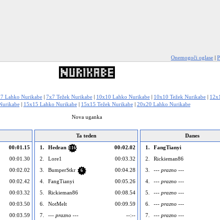
Onemogoči oglase
|
P
7 Lahko Nurikabe
|
7x7 Težek Nurikabe
|
10x10 Lahko Nurikabe
|
10x10 Težek Nurikabe
|
12x
Nurikabe
|
15x15 Lahko Nurikabe
|
15x15 Težek Nurikabe
|
20x20 Lahko Nurikabe
Nova uganka
Ta teden
Danes
00:01.15
1.
Hedran
00:02.02
1.
FangTianyi
116
00:01.30
2.
Lore1
00:03.32
2.
Rickieman86
00:02.02
3.
BumperStkr
00:04.28
3.
--- prazno ---
6
00:02.42
4.
FangTianyi
00:05.26
4.
--- prazno ---
00:03.32
5.
Rickieman86
00:08.54
5.
--- prazno ---
00:03.50
6.
NotMelt
00:09.59
6.
--- prazno ---
00:03.59
7.
--- prazno ---
--:--
7.
--- prazno ---