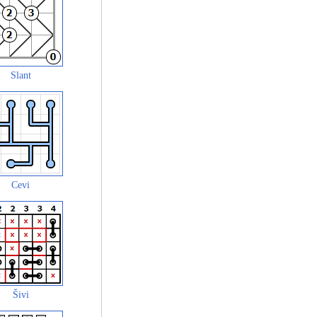
Slant
Cevi
Šivi