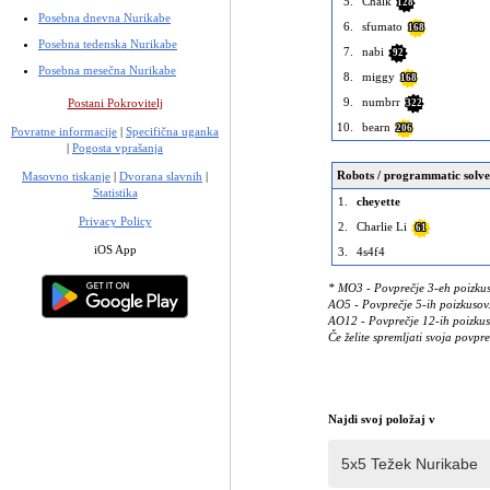
5.
Chalk
128
Posebna dnevna Nurikabe
6.
sfumato
168
Posebna tedenska Nurikabe
7.
nabi
92
Posebna mesečna Nurikabe
8.
miggy
168
9.
numbrr
Postani Pokrovitelj
322
10.
bearn
206
Povratne informacije
|
Specifična uganka
|
Pogosta vprašanja
Robots / programmatic solve
Masovno tiskanje
|
Dvorana slavnih
|
Statistika
1.
cheyette
Privacy Policy
2.
Charlie Li
61
iOS App
3.
4s4f4
* MO3 - Povprečje 3-eh poizkus
AO5 - Povprečje 5-ih poizkusov. 
AO12 - Povprečje 12-ih poizkusov
Če želite spremljati svoja povpre
Najdi svoj položaj v