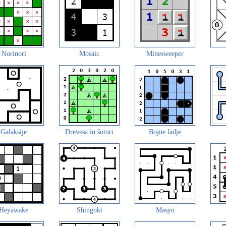
Norinori
Mosaic
Minesweeper
Galaksije
Drevesa in šotori
Bojne ladje
Heyawake
Shingoki
Masyu