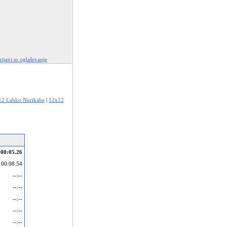
rijavi to oglaševanje
12 Lahko Nurikabe
|
12x12
00:05.26
00:08.54
--:--
--:--
--:--
--:--
--:--