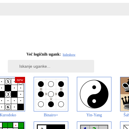
Več logičnih ugank:
hide
show
Kurodoko
Binairo+
Yin-Yang
Šah