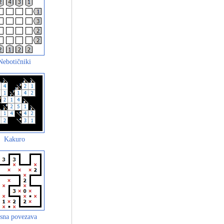
Nebotičniki
Kakuro
sna povezava