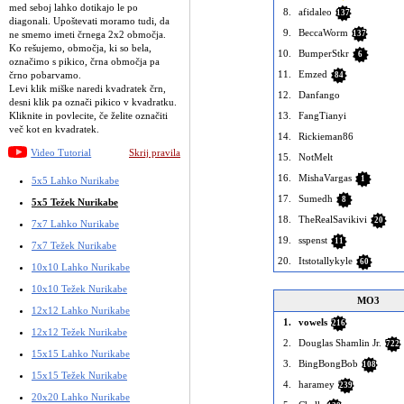
med seboj lahko dotikajo le po
8.
afidaleo
137
diagonali. Upoštevati moramo tudi, da
9.
BeccaWorm
ne smemo imeti črnega 2x2 območja.
137
Ko rešujemo, območja, ki so bela,
10.
BumperStkr
6
označimo s pikico, črna območja pa
11.
Emzed
črno pobarvamo.
84
Levi klik miške naredi kvadratek črn,
12.
Danfango
desni klik pa označi pikico v kvadratku.
Kliknite in povlecite, če želite označiti
13.
FangTianyi
več kot en kvadratek.
14.
Rickieman86
Video Tutorial
Skrij pravila
15.
NotMelt
16.
MishaVargas
1
5x5 Lahko Nurikabe
17.
Sumedh
8
5x5 Težek Nurikabe
18.
TheRealSavikivi
20
7x7 Lahko Nurikabe
19.
sspenst
11
7x7 Težek Nurikabe
20.
Itstotallykyle
60
10x10 Lahko Nurikabe
10x10 Težek Nurikabe
MO3
12x12 Lahko Nurikabe
1.
vowels
216
12x12 Težek Nurikabe
2.
Douglas Shamlin Jr.
722
15x15 Lahko Nurikabe
3.
BingBongBob
108
15x15 Težek Nurikabe
4.
haramey
239
20x20 Lahko Nurikabe